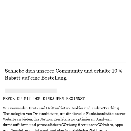
Langes Rippstrickkleid
Hoop-Ohrringe im Set
€ 99
€ 25
Exklusiv online
ALLE SCHMUCK ENTDECKEN
Schließe dich unserer Community und erhalte 10 %
Rabatt auf eine Bestellung.
CREATE ACCOUNT
BEVOR DU MIT DEM EINKAUFEN BEGINNST
Wir verwenden Erst- und Drittanbieter-Cookies und andere Tracking-
Technologien von Drittanbietern, um dir die volle Funktionalität unserer
IN KONTAKT TRETEN
Website zu bieten, das Nutzungserlebnis zu optimieren, Analysen
durchzuführen und personalisierte Werbung über unsere Websites, Apps
Kontakt
Instagram
und Newsletter im Internet und über Social-Media-Plattformen