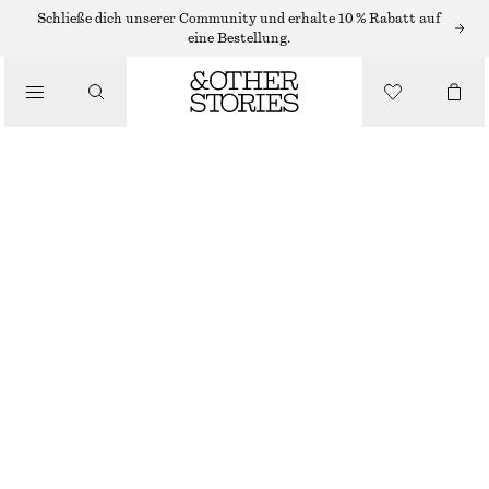
KETTEN
Schließe dich unserer Community und erhalte 10 % Rabatt auf
eine Bestellung.
/
SCHMUCK
/
Y-SCHLANGENKETTE
ACCESSOIRES
€ 35
GOLD
ONESIZE
GRÖSSE