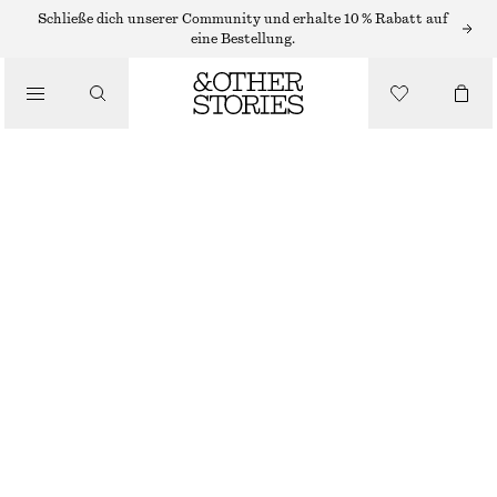
FLACHE SANDALEN
Schließe dich unserer Community und erhalte 10 % Rabatt auf
eine Bestellung.
/
SANDALEN
TEVA ORIGINAL UNIVERSAL MIDFORM SANDALEN
€ 80
/
NICHT MEHR VORRÄTIG
SCHUHE
SCHWARZ
36
37
38
39
40
41