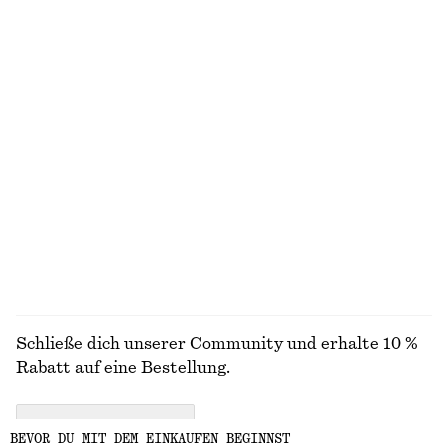
Verkürzte Hose mit Barrel-Bein
Kastenförmiges T-Shirt aus Baumwolle
€ 89
€ 25
Neu
100% biobaumwolle
+
6
Strickjacke in Wickeloptik aus Merinowolle
T-Shirt aus Baumwolle mit Rundhalsausschnitt
€ 69
€ 25
Neu
100% biobaumwolle
+
10
100 % Merinowolle
ALLE SANDALEN ENTDECKEN
Schließe dich unserer Community und erhalte 10 %
Rabatt auf eine Bestellung.
CREATE ACCOUNT
BEVOR DU MIT DEM EINKAUFEN BEGINNST