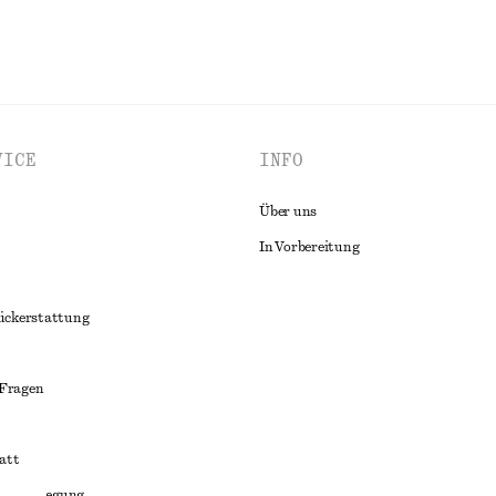
VICE
INFO
Über uns
In Vorbereitung
ückerstattung
 Fragen
att
liktbeilegung