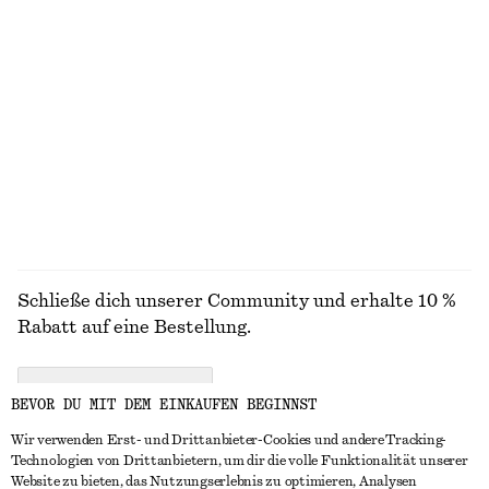
€ 25
€ 89
100% biobaumwolle
+
7
Midikleid im Fit-and-Flare-Stil
Trenchcoat mit Gürtel
€ 99
€ 179
Neu
ALLE SCHALS ENTDECKEN
Schließe dich unserer Community und erhalte 10 %
Rabatt auf eine Bestellung.
CREATE ACCOUNT
BEVOR DU MIT DEM EINKAUFEN BEGINNST
Wir verwenden Erst- und Drittanbieter-Cookies und andere Tracking-
Technologien von Drittanbietern, um dir die volle Funktionalität unserer
IN KONTAKT TRETEN
Website zu bieten, das Nutzungserlebnis zu optimieren, Analysen