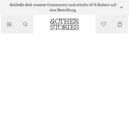
Schließe dich unserer Community und erhalte 10 % Rabatt auf
SCHALS
eine Bestellung.
/
ACCESSOIRES
ZWEIFARBIGES TUCH
€ 39
NICHT MEHR VORRÄTIG
DUNKELBLAU
70X70