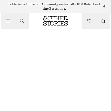
Schließe dich unserer Community und erhalte 10 % Rabatt auf
JUMPSUITS
eine Bestellung.
/
BEKLEIDUNG
CORD-JUMPSUIT MIT GÜRTEL
CHF 65
CHF 199
NICHT MEHR VORRÄTIG
HELLGELB
32
34
36
38
40
42
44