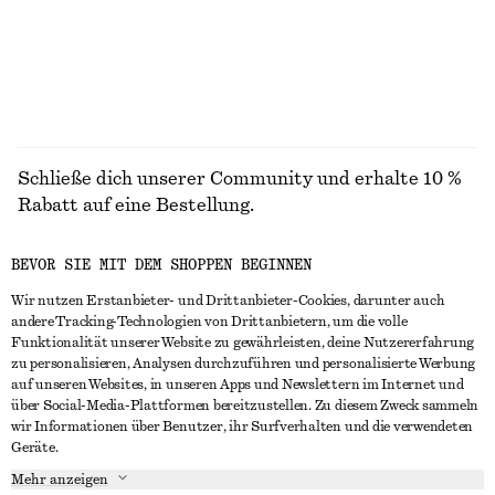
ALLE JUMPSUITS ENTDECKEN
Schließe dich unserer Community und erhalte 10 %
Rabatt auf eine Bestellung.
BEVOR SIE MIT DEM SHOPPEN BEGINNEN
CREATE ACCOUNT
Wir nutzen Erstanbieter- und Drittanbieter-Cookies, darunter auch
andere Tracking-Technologien von Drittanbietern, um die volle
Funktionalität unserer Website zu gewährleisten, deine Nutzererfahrung
IN KONTAKT TRETEN
zu personalisieren, Analysen durchzuführen und personalisierte Werbung
auf unseren Websites, in unseren Apps und Newslettern im Internet und
Kontakt
Instagram
über Social-Media-Plattformen bereitzustellen. Zu diesem Zweck sammeln
KUNDENSERVICE
wir Informationen über Benutzer, ihr Surfverhalten und die verwendeten
Storefinder
Pinterest
Geräte.
Zahlung
INFO
Affiliates
Facebook
Mehr anzeigen
Lieferung