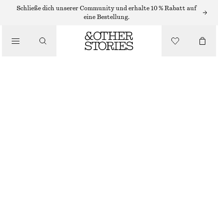
/
Schließe dich unserer Community und erhalte 10 % Rabatt auf
OBERTEILE & T-SHIRTS
eine Bestellung.
SCHMAL GESCHNITTENES T-SHIRT
CHF 25
CHF 55
/
LETZTE CHANCE
BEKLEIDUNG
VIOLETT/GESTREIFT
XS
S
M
L