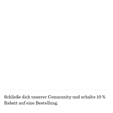
chf 45
chf 69
chf 17
chf 39
Letzte Chance
Letzte Chance
+
2
Langarmshirt aus Jersey
Kastenförmiges T-Shirt aus Baumwolle
chf 27
chf 69
chf 35
Letzte Chance
100% organic cotton
+
6
Rippstrickoberteil
Ärmelloses Oberteil mit Stehkragen
chf 39
chf 89
chf 25
chf 49
Letzte Chance
Letzte Chance
ALLE OBERTEILE & T-SHIRTS ENTDECKEN
Schließe dich unserer Community und erhalte 10 %
Rabatt auf eine Bestellung.