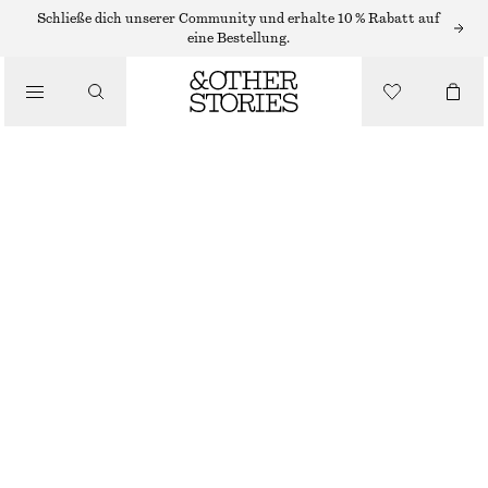
STRICKKLEIDER
Schließe dich unserer Community und erhalte 10 % Rabatt auf
eine Bestellung.
/
KLEIDER
STRICKKLEID MIT KNOPFLEISTE
/
CHF 119
BEKLEIDUNG
PINK
XS
S
M
L
Größentabelle
GRÖSSE