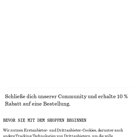
chf 119
chf 119
Neu
100% cotton
Maxikleid mit V-Ausschnitt
Oberteil mit U-Boot-Ausschnitt und gerollter Kante
chf 139
chf 89
Neu
Neu
100% cotton
ALLE KLEIDER ENTDECKEN
Schließe dich unserer Community und erhalte 10 %
Rabatt auf eine Bestellung.
BEVOR SIE MIT DEM SHOPPEN BEGINNEN
CREATE ACCOUNT
Wir nutzen Erstanbieter- und Drittanbieter-Cookies, darunter auch
andere Tracking-Technologien von Drittanbietern, um die volle