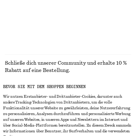
chf 119
chf 35
Neu
+
5
100% cotton
ALLE KLEIDER ENTDECKEN
Schließe dich unserer Community und erhalte 10 %
Rabatt auf eine Bestellung.
BEVOR SIE MIT DEM SHOPPEN BEGINNEN
CREATE ACCOUNT
Wir nutzen Erstanbieter- und Drittanbieter-Cookies, darunter auch
andere Tracking-Technologien von Drittanbietern, um die volle
Funktionalität unserer Website zu gewährleisten, deine Nutzererfahrung
IN KONTAKT TRETEN
zu personalisieren, Analysen durchzuführen und personalisierte Werbung
auf unseren Websites, in unseren Apps und Newslettern im Internet und
Kontakt
Instagram
über Social-Media-Plattformen bereitzustellen. Zu diesem Zweck sammeln
KUNDENSERVICE
wir Informationen über Benutzer, ihr Surfverhalten und die verwendeten
Storefinder
Pinterest