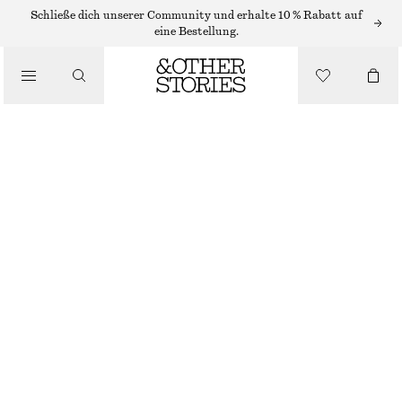
MIDIKLEIDER
Schließe dich unserer Community und erhalte 10 % Rabatt auf
eine Bestellung.
/
KLEIDER
MIDIKLEID IM FIT-AND-FLARE-STIL
/
CHF 139
BEKLEIDUNG
NEU
WEISS
32
34
36
38
40
42
44