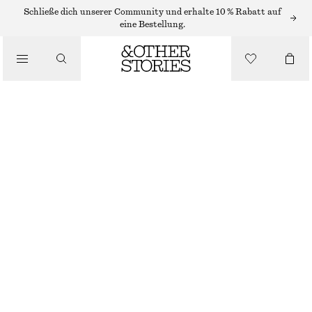
Schließe dich unserer Community und erhalte 10 % Rabatt auf
eine Bestellung.
BEKLEIDUNG
KARIERTE SOCKEN
CHF 10
CHF 17
NICHT MEHR VORRÄTIG
GRÜN
36/38
39/41