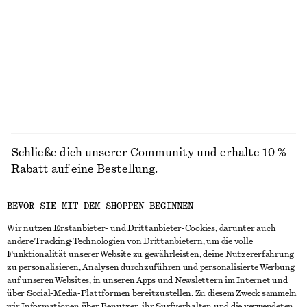
STRICK
KLEIDER
ACCESSOIRES
JACKEN &
MÄNTEL
Schließe dich unserer Community und erhalte 10 %
Rabatt auf eine Bestellung.
BEVOR SIE MIT DEM SHOPPEN BEGINNEN
CREATE ACCOUNT
Wir nutzen Erstanbieter- und Drittanbieter-Cookies, darunter auch
andere Tracking-Technologien von Drittanbietern, um die volle
Funktionalität unserer Website zu gewährleisten, deine Nutzererfahrung
IN KONTAKT TRETEN
zu personalisieren, Analysen durchzuführen und personalisierte Werbung
auf unseren Websites, in unseren Apps und Newslettern im Internet und
Kontakt
Instagram
über Social-Media-Plattformen bereitzustellen. Zu diesem Zweck sammeln
KUNDENSERVICE
wir Informationen über Benutzer, ihr Surfverhalten und die verwendeten