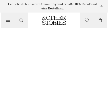
Schließe dich unserer Community und erhalte 10 % Rabatt auf
eine Bestellung.
HOSEN
/
BEKLEIDUNG
HOSE AUS SATIN
CHF 129
NEU
DUNKELBRAUN
32
34
36
38
40
42
44