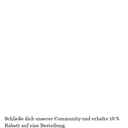
NICHT DAS, WONACH DU SUCHST?
ENTDECKE UNSERE KOLLEKTIONEN
STRICK
KLEIDER
ACCESSOIRES
JACKEN &
MÄNTEL
Schließe dich unserer Community und erhalte 10 %
Rabatt auf eine Bestellung.