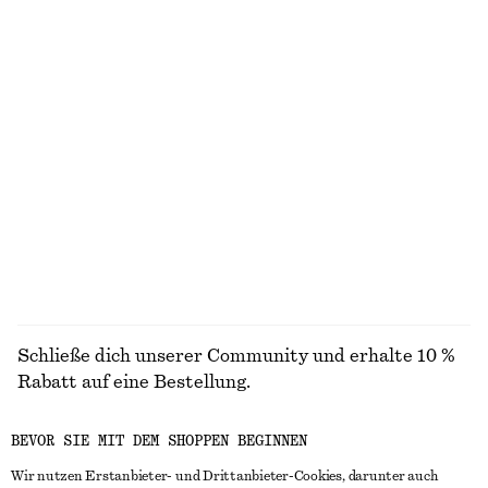
Eng anliegendes T-Shirt mit Rückenausschnitt
Minikleid aus Satin
chf 25
chf 49
chf 65
chf 99
Letzte Chance
Letzte Chance
Minikleid mit Schößchen
Strickoberteil aus Alpaka-Mix
chf 55
chf 119
chf 99
Letzte Chance
100% cotton
ALLE HÜTE, KAPPEN & MÜTZEN ENTDECKEN
Schließe dich unserer Community und erhalte 10 %
Rabatt auf eine Bestellung.
BEVOR SIE MIT DEM SHOPPEN BEGINNEN
CREATE ACCOUNT
Wir nutzen Erstanbieter- und Drittanbieter-Cookies, darunter auch