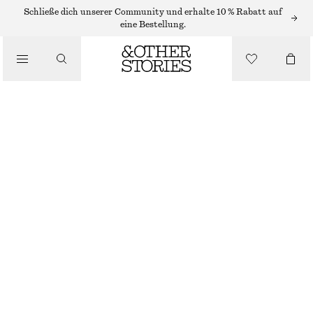
HÜTE, KAPPEN & MÜTZEN
Schließe dich unserer Community und erhalte 10 % Rabatt auf
eine Bestellung.
SONNENHUT AUS BAUMWOLLE MIT BREITER KREMPE
/
ACCESSOIRES
CHF 35
CHF 55
LETZTE CHANCE
WEISS
XS/S
M/L