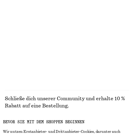
Gerippte Strickjacke
Hemd mit Bindedetail hinten
chf 39
chf 99
chf 59
chf 89
Letzte Chance
Letzte Chance
Hemd aus Baumwolle
T-Shirt mit Rundhalsausschnitt
chf 75
chf 119
chf 25
chf 32
Letzte Chance
Letzte Chance
100% cotton
100% cotton
+
2
+
1
ALLE HÜTE, KAPPEN & MÜTZEN ENTDECKEN
Schließe dich unserer Community und erhalte 10 %
Rabatt auf eine Bestellung.
BEVOR SIE MIT DEM SHOPPEN BEGINNEN
CREATE ACCOUNT
Wir nutzen Erstanbieter- und Drittanbieter-Cookies, darunter auch