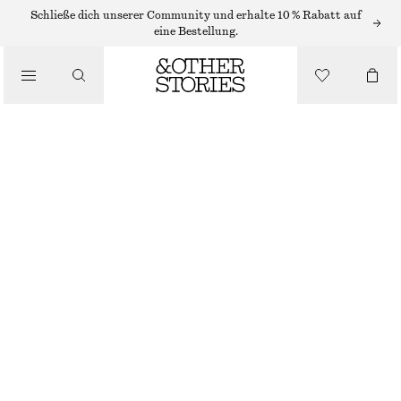
/
Schließe dich unserer Community und erhalte 10 % Rabatt auf
OBERTEILE & T-SHIRTS
eine Bestellung.
T-SHIRT AUS BAUMWOLLE
CHF 15
CHF 39
/
NICHT MEHR VORRÄTIG
BEKLEIDUNG
WEISS/PRINT
XS
S
M
L