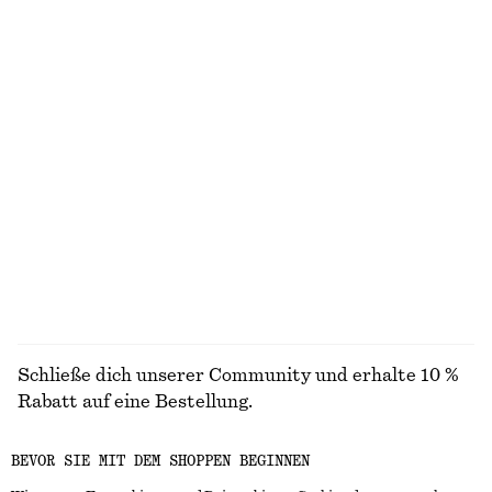
Ärmelloses Midikleid aus Satin
Midikleid im Fit-and-Flare-Stil
chf 139
chf 139
Neu
Neu
+
8
T-Shirt aus Baumwolle mit Rundhalsausschnitt
Hemd aus Baumwolle mit gebundener Taille
chf 35
chf 119
100% cotton
Neu
+
11
100% cotton
ALLE OBERTEILE & T-SHIRTS ENTDECKEN
Schließe dich unserer Community und erhalte 10 %
Rabatt auf eine Bestellung.
BEVOR SIE MIT DEM SHOPPEN BEGINNEN
CREATE ACCOUNT