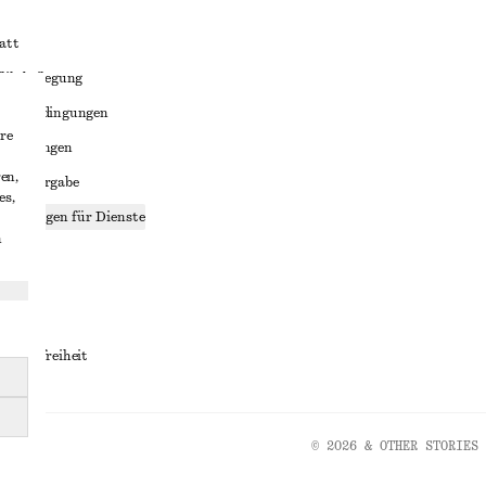
att
liktbeilegung
häftsbedingungen
re
bedingungen
en,
enweitergabe
es,
stellungen für Dienste
n
lärung
ungen
rrierefreiheit
© 2026 & OTHER STORIES