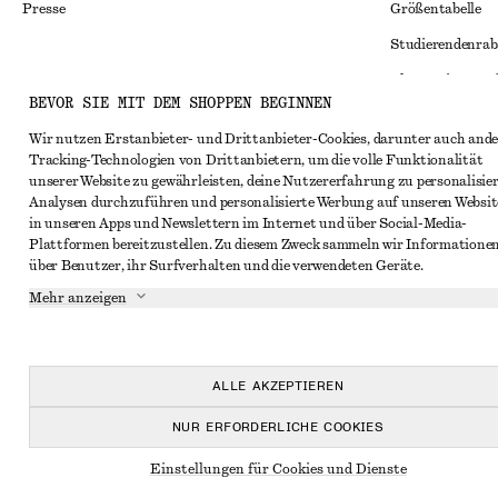
Presse
Größentabelle
Studierendenrab
Alternative Konf
Instagram
BEVOR SIE MIT DEM SHOPPEN BEGINNEN
Allgemeine Gesc
Pinterest
Wir nutzen Erstanbieter- und Drittanbieter-Cookies, darunter auch ande
Mitgliedschafts
Facebook
Tracking-Technologien von Drittanbietern, um die volle Funktionalität
unserer Website zu gewährleisten, deine Nutzererfahrung zu personalisier
Cookies und Dat
YouTube
Analysen durchzuführen und personalisierte Werbung auf unseren Websit
Cookies und Ein
in unseren Apps und Newslettern im Internet und über Social-Media-
TikTok
Plattformen bereitzustellen. Zu diesem Zweck sammeln wir Informatione
Datenschutzerk
über Benutzer, ihr Surfverhalten und die verwendeten Geräte.
Nutzungsbeding
Mehr anzeigen
Impressum
Erklärung zur Ba
ALLE AKZEPTIEREN
NUR ERFORDERLICHE COOKIES
Einstellungen für Cookies und Dienste