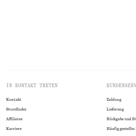
Verkürzte Hose mit Barrel-Bein
Bundfaltenhose
chf 129
chf 129
Neu
Cotton-linen
IN KONTAKT TRETEN
KUNDENSER
Kontakt
Zahlung
Storefinder
Lieferung
Affiliates
Rückgabe und R
Karriere
Häufig gestellte