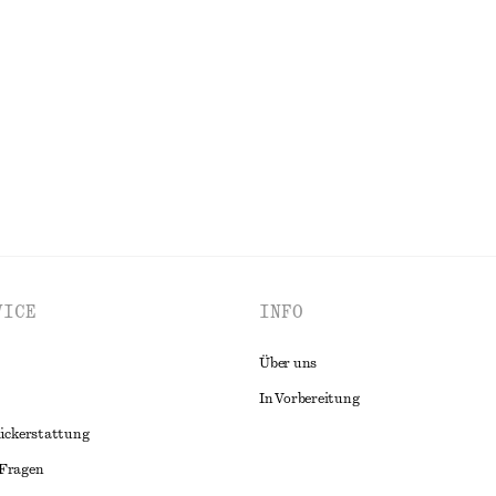
 aus Baumwolle und Leinen
Minirock aus Leinenmix
chf 119
Linen-silk
ALLE OBERTEILE & T-SHIRTS ENTDECKEN
VICE
INFO
Über uns
In Vorbereitung
ückerstattung
 Fragen