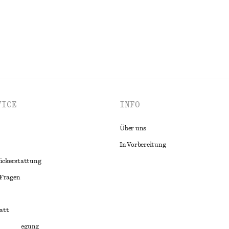
ALLE OBERTEILE & T-SHIRTS ENTDECKEN
VICE
INFO
Über uns
In Vorbereitung
ückerstattung
 Fragen
att
liktbeilegung