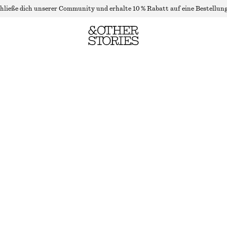
hließe dich unserer Community und erhalte 10 % Rabatt auf eine Bestellung
T-SHIRT MIT RUNDHALSAUSSCHNITT
NICHT MEHR VORRÄTIG
TAUBENBLAU
+
7
XS
S
M
L
Größentabelle
GRÖSSE