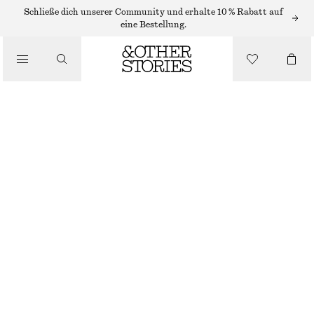
MIDIKLEIDER
Schließe dich unserer Community und erhalte 10 % Rabatt auf
eine Bestellung.
/
KLEIDER
GEPUNKTETES MIDI-TRÄGERKLEID
/
CHF 89
CHF 139
BEKLEIDUNG
LETZTE CHANCE
SCHWARZ/KLEINE PUNKTE
32
34
36
38
40
42
44