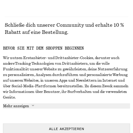
Schließe dich unserer Community und erhalte 10 %
Rabatt auf eine Bestellung.
BEVOR SIE MIT DEM SHOPPEN BEGINNEN
CREATE ACCOUNT
Wir nutzen Erstanbieter- und Drittanbieter-Cookies, darunter auch
andere Tracking-Technologien von Drittanbietern, um die volle
Funktionalität unserer Website zu gewährleisten, deine Nutzererfahrung
IN KONTAKT TRETEN
zu personalisieren, Analysen durchzuführen und personalisierte Werbung
auf unseren Websites, in unseren Apps und Newslettern im Internet und
Kontakt
Instagram
über Social-Media-Plattformen bereitzustellen. Zu diesem Zweck sammeln
KUNDENSERVICE
wir Informationen über Benutzer, ihr Surfverhalten und die verwendeten
Storefinder
Pinterest
Geräte.
Zahlung
INFO
Affiliates
Facebook
Mehr anzeigen
Lieferung
Über uns
Karriere
YouTube
Rückgabe und Rückerstattung
In Vorbereitung
Presse
TikTok
Häufig gestellte Fragen
ALLE AKZEPTIEREN