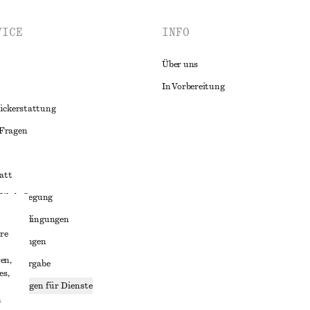
VICE
INFO
Über uns
In Vorbereitung
ückerstattung
 Fragen
att
liktbeilegung
häftsbedingungen
re
bedingungen
en,
enweitergabe
es,
stellungen für Dienste
n
lärung