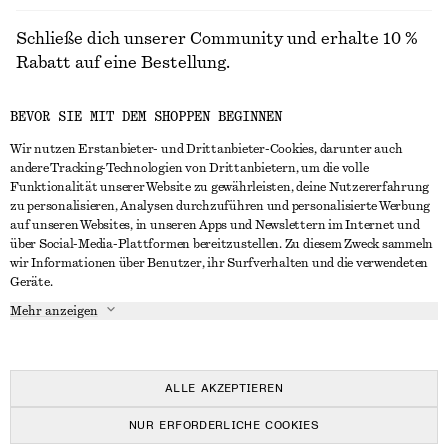
Schließe dich unserer Community und erhalte 10 %
Rabatt auf eine Bestellung.
BEVOR SIE MIT DEM SHOPPEN BEGINNEN
CREATE ACCOUNT
Wir nutzen Erstanbieter- und Drittanbieter-Cookies, darunter auch
andere Tracking-Technologien von Drittanbietern, um die volle
Funktionalität unserer Website zu gewährleisten, deine Nutzererfahrung
IN KONTAKT TRETEN
zu personalisieren, Analysen durchzuführen und personalisierte Werbung
auf unseren Websites, in unseren Apps und Newslettern im Internet und
Kontakt
Instagram
über Social-Media-Plattformen bereitzustellen. Zu diesem Zweck sammeln
KUNDENSERVICE
wir Informationen über Benutzer, ihr Surfverhalten und die verwendeten
Storefinder
Pinterest
Geräte.
Zahlung
INFO
Affiliates
Facebook
Mehr anzeigen
Lieferung
Über uns
Karriere
YouTube
Rückgabe und Rückerstattung
In Vorbereitung
Presse
TikTok
Häufig gestellte Fragen
ALLE AKZEPTIEREN
Größentabelle
NUR ERFORDERLICHE COOKIES
Studierendenrabatt