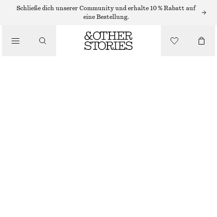
MAXIRÖCKE
Schließe dich unserer Community und erhalte 10 % Rabatt auf
eine Bestellung.
/
RÖCKE
DRAPIERTER MAXIROCK
/
BEKLEIDUNG
CHF 89
CHF 149
NICHT MEHR VORRÄTIG
SCHWARZ
XS
S
M
L