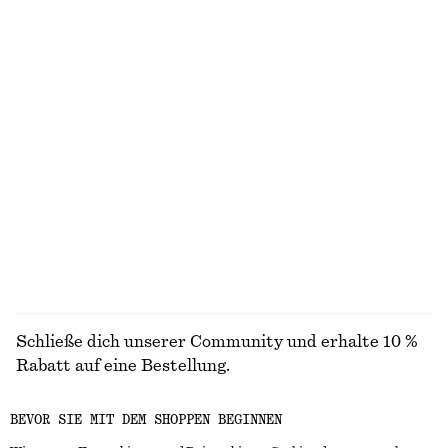
Figurbetontes Tanktop
Geripptes Langarmshirt
chf 15
chf 29
chf 39
Letzte Chance
+
6
Hose mit Bügelfalten und schmalem Bein
T-Shirt mit Rundhalsausschnitt
chf 49
chf 99
chf 25
chf 32
Letzte Chance
Letzte Chance
100% cotton
+
1
ALLE KLEIDER ENTDECKEN
Schließe dich unserer Community und erhalte 10 %
Rabatt auf eine Bestellung.
BEVOR SIE MIT DEM SHOPPEN BEGINNEN
CREATE ACCOUNT