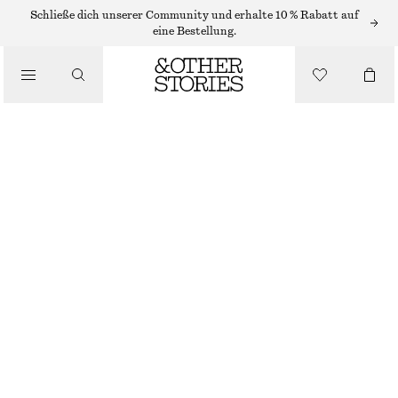
MIDIKLEIDER
Schließe dich unserer Community und erhalte 10 % Rabatt auf
eine Bestellung.
/
KLEIDER
DRAPIERTES MIDIKLEID OHNE ÄRMEL
/
CHF 45
CHF 99
BEKLEIDUNG
NICHT MEHR VORRÄTIG
DUNKELBRAUN
+
6
XS
S
M
L
Größentabelle
GRÖSSE