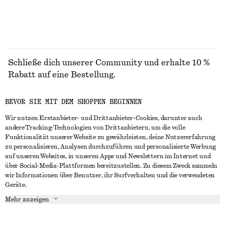
Schließe dich unserer Community und erhalte 10 %
Rabatt auf eine Bestellung.
BEVOR SIE MIT DEM SHOPPEN BEGINNEN
CREATE ACCOUNT
Wir nutzen Erstanbieter- und Drittanbieter-Cookies, darunter auch
andere Tracking-Technologien von Drittanbietern, um die volle
Funktionalität unserer Website zu gewährleisten, deine Nutzererfahrung
IN KONTAKT TRETEN
zu personalisieren, Analysen durchzuführen und personalisierte Werbung
auf unseren Websites, in unseren Apps und Newslettern im Internet und
Kontakt
Instagram
über Social-Media-Plattformen bereitzustellen. Zu diesem Zweck sammeln
KUNDENSERVICE
wir Informationen über Benutzer, ihr Surfverhalten und die verwendeten
Storefinder
Pinterest
Geräte.
Zahlung
INFO
Affiliates
Facebook
Mehr anzeigen
Lieferung
Über uns
Karriere
YouTube
Rückgabe und Rückerstattung