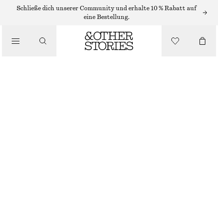
MIDIKLEIDER
Schließe dich unserer Community und erhalte 10 % Rabatt auf
eine Bestellung.
/
KLEIDER
MIDIKLEID MIT KORDELZUG
/
CHF 69
CHF 129
BEKLEIDUNG
LETZTE CHANCE
ROSA
XS
S
M
L