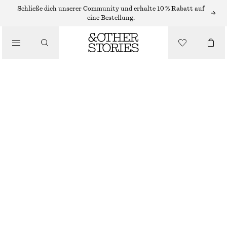
Schließe dich unserer Community und erhalte 10 % Rabatt auf
/
eine Bestellung.
BLUSEN & HEMDEN
HEMD AUS BAUMWOLL-POPELINE MIT KORDELZUG
CHF 75
CHF 119
/
BEKLEIDUNG
LETZTE CHANCE
ROSA
XS
S
M
L