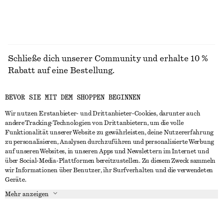
Schließe dich unserer Community und erhalte 10 %
Rabatt auf eine Bestellung.
BEVOR SIE MIT DEM SHOPPEN BEGINNEN
CREATE ACCOUNT
Wir nutzen Erstanbieter- und Drittanbieter-Cookies, darunter auch
andere Tracking-Technologien von Drittanbietern, um die volle
Funktionalität unserer Website zu gewährleisten, deine Nutzererfahrung
IN KONTAKT TRETEN
zu personalisieren, Analysen durchzuführen und personalisierte Werbung
auf unseren Websites, in unseren Apps und Newslettern im Internet und
Kontakt
Instagram
über Social-Media-Plattformen bereitzustellen. Zu diesem Zweck sammeln
KUNDENSERVICE
wir Informationen über Benutzer, ihr Surfverhalten und die verwendeten
Storefinder
Pinterest
Geräte.
Zahlung
INFO
Affiliates
Facebook
Mehr anzeigen
Lieferung
Über uns
Karriere
YouTube
Rückgabe und Rückerstattung