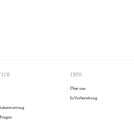
100% cotton
ALLE TRAGETASCHEN ENTDECKEN
VICE
INFO
Über uns
In Vorbereitung
ückerstattung
 Fragen