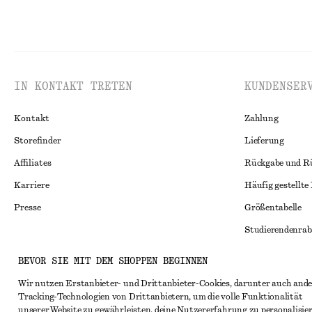
IN KONTAKT TRETEN
KUNDENSER
Kontakt
Zahlung
Storefinder
Lieferung
Affiliates
Rückgabe und R
Karriere
Häufig gestellte
Presse
Größentabelle
Studierendenrab
Alternative Konf
Instagram
BEVOR SIE MIT DEM SHOPPEN BEGINNEN
Allgemeine Gesc
Pinterest
Wir nutzen Erstanbieter- und Drittanbieter-Cookies, darunter auch ande
Tracking-Technologien von Drittanbietern, um die volle Funktionalität
Mitgliedschafts
Facebook
unserer Website zu gewährleisten, deine Nutzererfahrung zu personalisier