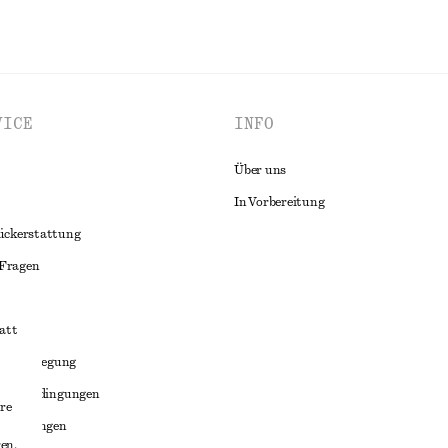
VICE
INFO
Über uns
In Vorbereitung
ückerstattung
 Fragen
att
liktbeilegung
häftsbedingungen
re
bedingungen
en,