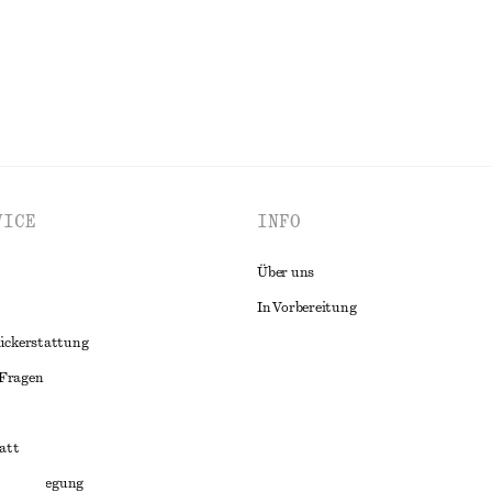
ALLE SCHMUCK ENTDECKEN
VICE
INFO
Über uns
In Vorbereitung
ückerstattung
 Fragen
att
liktbeilegung