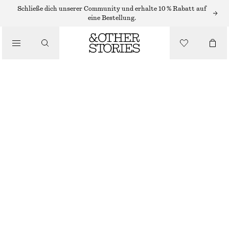
/
Schließe dich unserer Community und erhalte 10 % Rabatt auf
OBERTEILE & T-SHIRTS
eine Bestellung.
T-SHIRT MIT V-AUSSCHNITT UND RAFFUNGEN
CHF 35
CHF 49
/
LETZTE CHANCE
BEKLEIDUNG
DUNKELBRAUN
XS
S
M
L