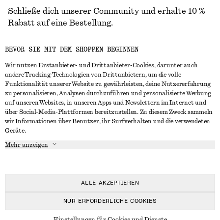
Schließe dich unserer Community und erhalte 10 %
Rabatt auf eine Bestellung.
BEVOR SIE MIT DEM SHOPPEN BEGINNEN
CREATE ACCOUNT
Wir nutzen Erstanbieter- und Drittanbieter-Cookies, darunter auch
andere Tracking-Technologien von Drittanbietern, um die volle
Funktionalität unserer Website zu gewährleisten, deine Nutzererfahrung
IN KONTAKT TRETEN
zu personalisieren, Analysen durchzuführen und personalisierte Werbung
auf unseren Websites, in unseren Apps und Newslettern im Internet und
Kontakt
Instagram
über Social-Media-Plattformen bereitzustellen. Zu diesem Zweck sammeln
KUNDENSERVICE
wir Informationen über Benutzer, ihr Surfverhalten und die verwendeten
Storefinder
Pinterest
Geräte.
Zahlung
INFO
Affiliates
Facebook
Mehr anzeigen
Lieferung
Über uns
Karriere
YouTube
Rückgabe und Rückerstattung
In Vorbereitung
Presse
TikTok
Häufig gestellte Fragen
ALLE AKZEPTIEREN
Größentabelle
NUR ERFORDERLICHE COOKIES
Studierendenrabatt
© 2026 & OTHER STORIES
Einstellungen für Cookies und Dienste