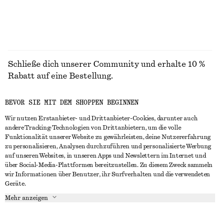
Schließe dich unserer Community und erhalte 10 %
Rabatt auf eine Bestellung.
BEVOR SIE MIT DEM SHOPPEN BEGINNEN
CREATE ACCOUNT
Wir nutzen Erstanbieter- und Drittanbieter-Cookies, darunter auch
andere Tracking-Technologien von Drittanbietern, um die volle
Funktionalität unserer Website zu gewährleisten, deine Nutzererfahrung
IN KONTAKT TRETEN
zu personalisieren, Analysen durchzuführen und personalisierte Werbung
auf unseren Websites, in unseren Apps und Newslettern im Internet und
Kontakt
Instagram
über Social-Media-Plattformen bereitzustellen. Zu diesem Zweck sammeln
KUNDENSERVICE
wir Informationen über Benutzer, ihr Surfverhalten und die verwendeten
Storefinder
Pinterest
Geräte.
Zahlung
INFO
Affiliates
Facebook
Mehr anzeigen
Lieferung
Über uns
Karriere
YouTube
Rückgabe und Rückerstattung