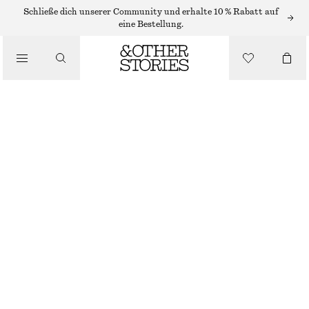
HANDLOTION
Schließe dich unserer Community und erhalte 10 % Rabatt auf
eine Bestellung.
/
KÖRPERPFLEGE
HANDCREME FLEUR DE MIMOSA
CHF 9
/
30 ML | CHF 300 / 1 L
BEAUTY
FLEUR DE MIMOSA
+
10
GRÖSSE WÄHLEN
Im Store finden