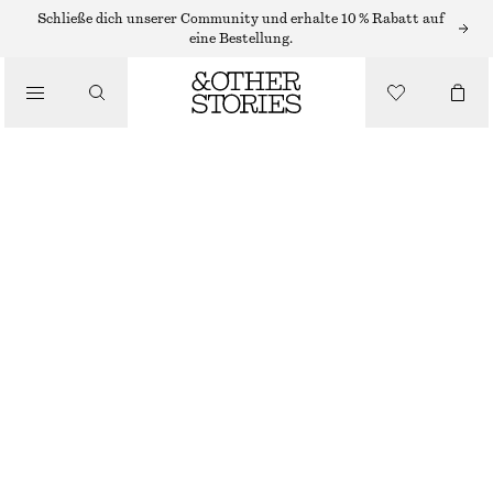
Schließe dich unserer Community und erhalte 10 % Rabatt auf
/
eine Bestellung.
BIKINIS
/
BADEMODE
BIKINIHOSE MIT HOHEM BUND
CHF 39
/
BEKLEIDUNG
SCHWARZ
32
34
36
38
40
42
44
Größentabelle
GRÖSSE