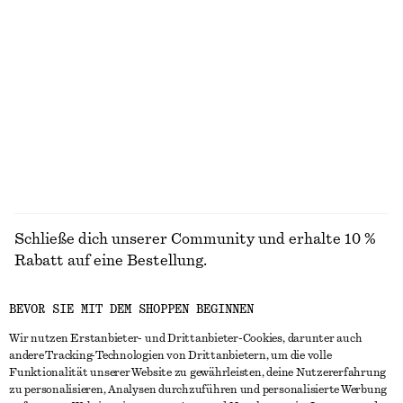
+
1
100% linen
Durchscheinende Socken mit Punktemuster
Bedrucktes Tuch aus Seide und Baumwolle
chf 17
chf 129
Cotton-silk
ALLE BADEMODE ENTDECKEN
Schließe dich unserer Community und erhalte 10 %
Rabatt auf eine Bestellung.
BEVOR SIE MIT DEM SHOPPEN BEGINNEN
CREATE ACCOUNT
Wir nutzen Erstanbieter- und Drittanbieter-Cookies, darunter auch
andere Tracking-Technologien von Drittanbietern, um die volle
Funktionalität unserer Website zu gewährleisten, deine Nutzererfahrung
IN KONTAKT TRETEN
zu personalisieren, Analysen durchzuführen und personalisierte Werbung