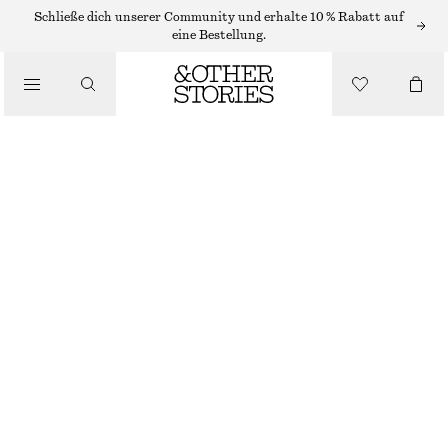
Schließe dich unserer Community und erhalte 10 % Rabatt auf
eine Bestellung.
/
OBERTEILE & T-SHIRTS
STRICKWESTE MIT SCHÖSSCHEN
CHF 49
CHF 99
NICHT MEHR VORRÄTIG
/
BEKLEIDUNG
SCHWARZ
XS
S
M
L