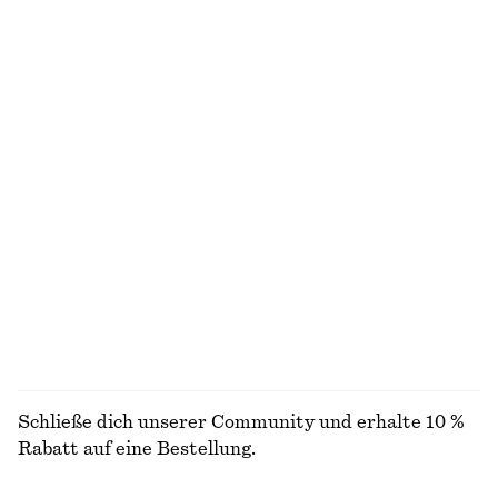
+
1
T-Shirt mit Rundhalsausschnitt
Skulpturale Baumwollbluse mit V-Ausschnitt
chf 25
chf 32
chf 45
chf 99
Letzte Chance
Letzte Chance
100% cotton
100% cotton
+
1
Midikleid aus Leinen
Minirock in A-Linie
chf 69
chf 149
chf 49
chf 89
Letzte Chance
Letzte Chance
100% linen
ALLE OBERTEILE & T-SHIRTS ENTDECKEN
Schließe dich unserer Community und erhalte 10 %
Rabatt auf eine Bestellung.