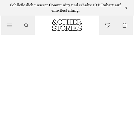
Schließe dich unserer Community und erhalte 10 % Rabatt auf
/
eine Bestellung.
BLUSEN & HEMDEN
SATINBLUSE MIT SPITZENBESATZ
CHF 119
/
BEKLEIDUNG
NICHT MEHR VORRÄTIG
STAUBIGES BEIGE
32
34
36
38
40
42
44