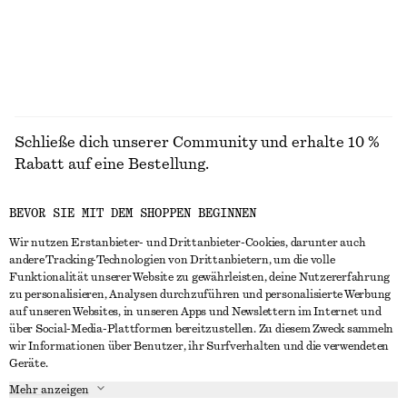
ALLE BLUSEN & HEMDEN ENTDECKEN
Schließe dich unserer Community und erhalte 10 %
Rabatt auf eine Bestellung.
BEVOR SIE MIT DEM SHOPPEN BEGINNEN
CREATE ACCOUNT
Wir nutzen Erstanbieter- und Drittanbieter-Cookies, darunter auch
andere Tracking-Technologien von Drittanbietern, um die volle
Funktionalität unserer Website zu gewährleisten, deine Nutzererfahrung
IN KONTAKT TRETEN
zu personalisieren, Analysen durchzuführen und personalisierte Werbung
auf unseren Websites, in unseren Apps und Newslettern im Internet und
Kontakt
Instagram
über Social-Media-Plattformen bereitzustellen. Zu diesem Zweck sammeln
KUNDENSERVICE
wir Informationen über Benutzer, ihr Surfverhalten und die verwendeten
Storefinder
Pinterest
Geräte.
Zahlung
INFO
Affiliates
Facebook
Mehr anzeigen
Lieferung