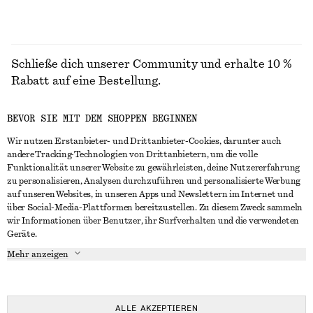
Schließe dich unserer Community und erhalte 10 %
Rabatt auf eine Bestellung.
BEVOR SIE MIT DEM SHOPPEN BEGINNEN
CREATE ACCOUNT
Wir nutzen Erstanbieter- und Drittanbieter-Cookies, darunter auch
andere Tracking-Technologien von Drittanbietern, um die volle
Funktionalität unserer Website zu gewährleisten, deine Nutzererfahrung
IN KONTAKT TRETEN
zu personalisieren, Analysen durchzuführen und personalisierte Werbung
auf unseren Websites, in unseren Apps und Newslettern im Internet und
Kontakt
Instagram
über Social-Media-Plattformen bereitzustellen. Zu diesem Zweck sammeln
KUNDENSERVICE
wir Informationen über Benutzer, ihr Surfverhalten und die verwendeten
Storefinder
Pinterest
Geräte.
Zahlung
INFO
Affiliates
Facebook
Mehr anzeigen
Lieferung
Über uns
Karriere
YouTube
Rückgabe und Rückerstattung
In Vorbereitung
Presse
TikTok
Häufig gestellte Fragen
ALLE AKZEPTIEREN