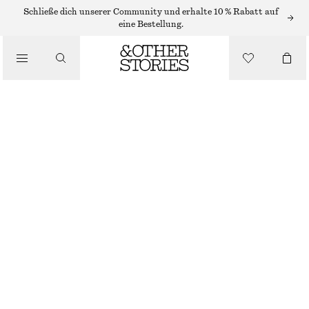
KETTEN
Schließe dich unserer Community und erhalte 10 % Rabatt auf
eine Bestellung.
/
SCHMUCK
/
MEHRREIHIGE PERLENKETTE
ACCESSOIRES
CHF 59
NICHT MEHR VORRÄTIG
GOLD
ONESIZE
GRÖSSE