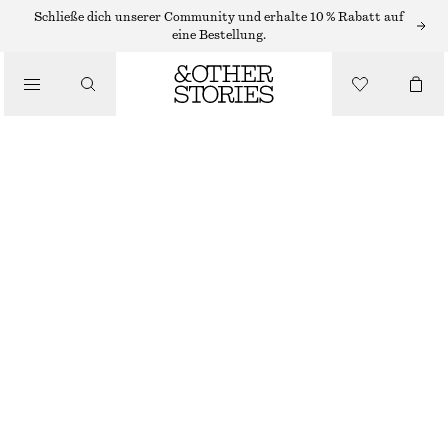
/
Schließe dich unserer Community und erhalte 10 % Rabatt auf
OBERTEILE & T-SHIRTS
eine Bestellung.
ZWEILAGIGES OBERTEIL IN KNITTEROPTIK
CHF 89
CHF 119
/
LETZTE CHANCE
BEKLEIDUNG
LAVENDEL
32
34
36
38
40
42
44