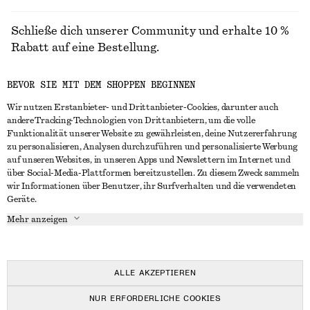
Schließe dich unserer Community und erhalte 10 %
Rabatt auf eine Bestellung.
BEVOR SIE MIT DEM SHOPPEN BEGINNEN
CREATE ACCOUNT
Wir nutzen Erstanbieter- und Drittanbieter-Cookies, darunter auch
andere Tracking-Technologien von Drittanbietern, um die volle
Funktionalität unserer Website zu gewährleisten, deine Nutzererfahrung
IN KONTAKT TRETEN
zu personalisieren, Analysen durchzuführen und personalisierte Werbung
auf unseren Websites, in unseren Apps und Newslettern im Internet und
Kontakt
Instagram
über Social-Media-Plattformen bereitzustellen. Zu diesem Zweck sammeln
KUNDENSERVICE
wir Informationen über Benutzer, ihr Surfverhalten und die verwendeten
Storefinder
Pinterest
Geräte.
Zahlung
INFO
Affiliates
Facebook
Mehr anzeigen
Lieferung
Über uns
Karriere
YouTube
Rückgabe und Rückerstattung
In Vorbereitung
Presse
TikTok
Häufig gestellte Fragen
ALLE AKZEPTIEREN
Größentabelle
NUR ERFORDERLICHE COOKIES