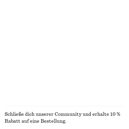
100% organic cotton
+
1
+
10
Gesmoktes Midikleid aus Baumwolle
Midikleid aus Baumwolle
chf 119
chf 119
100% cotton
Neu
100% cotton
Minikleid aus Leinen
Topfhut aus geflochtenem Stroh
chf 119
chf 55
Neu
100% linen
ALLE SCHALS ENTDECKEN
Schließe dich unserer Community und erhalte 10 %
Rabatt auf eine Bestellung.