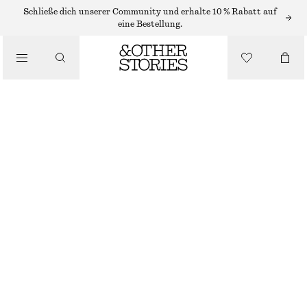
Schließe dich unserer Community und erhalte 10 % Rabatt auf
SCHALS
eine Bestellung.
/
ACCESSOIRES
SARONG AUS BAUMWOLL-VOILE MIT BLATTPRINT
CHF 67
NICHT MEHR VORRÄTIG
ROT
120X155