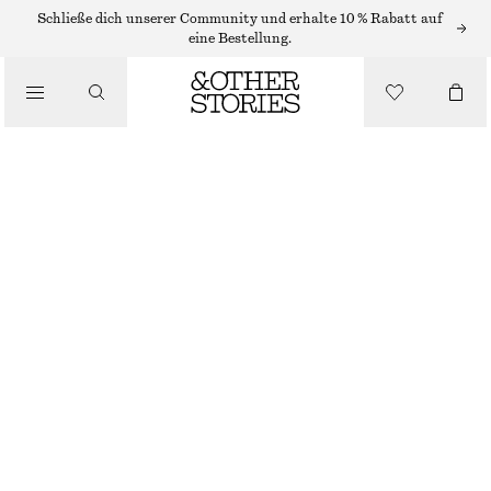
Schließe dich unserer Community und erhalte 10 % Rabatt auf
GELDBÖRSEN
eine Bestellung.
/
KLEINES KARTENETUI
TASCHEN
CHF 55
NICHT MEHR VORRÄTIG
SCHWARZ/KROKODILOPTIK
+
17
GRÖSSE WÄHLEN
Im Store finden