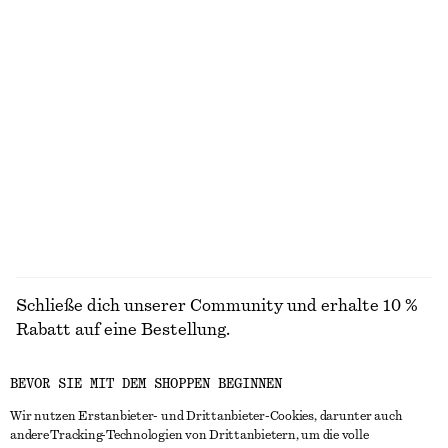
chf 49
chf 35
100% organic cotton
+
1
+
11
Gesmoktes Midikleid aus Baumwolle
Midikleid aus Baumwolle
chf 119
chf 119
100% cotton
Neu
100% cotton
ALLE GELDBÖRSEN ENTDECKEN
Schließe dich unserer Community und erhalte 10 %
Rabatt auf eine Bestellung.
BEVOR SIE MIT DEM SHOPPEN BEGINNEN
CREATE ACCOUNT
Wir nutzen Erstanbieter- und Drittanbieter-Cookies, darunter auch
andere Tracking-Technologien von Drittanbietern, um die volle