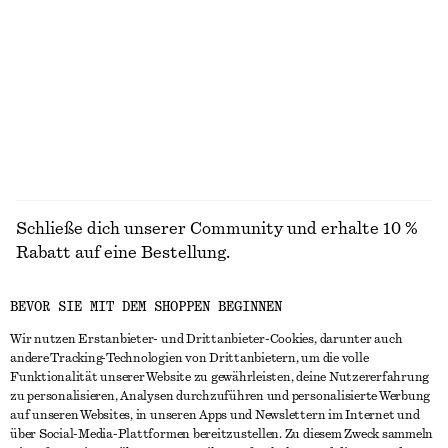
Kastenförmiges T-Shirt aus Baumwolle
Drapiertes Midikleid
chf 35
chf 179
100% organic cotton
Neu
+
5
ALLE HÜTE, KAPPEN & MÜTZEN ENTDECKEN
Schließe dich unserer Community und erhalte 10 %
Rabatt auf eine Bestellung.
BEVOR SIE MIT DEM SHOPPEN BEGINNEN
CREATE ACCOUNT
Wir nutzen Erstanbieter- und Drittanbieter-Cookies, darunter auch
andere Tracking-Technologien von Drittanbietern, um die volle
Funktionalität unserer Website zu gewährleisten, deine Nutzererfahrung
IN KONTAKT TRETEN
zu personalisieren, Analysen durchzuführen und personalisierte Werbung
auf unseren Websites, in unseren Apps und Newslettern im Internet und
Kontakt
Instagram
über Social-Media-Plattformen bereitzustellen. Zu diesem Zweck sammeln
KUNDENSERVICE