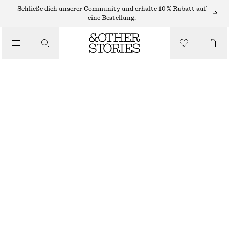
HÜTE, KAPPEN & MÜTZEN
Schließe dich unserer Community und erhalte 10 % Rabatt auf
eine Bestellung.
LINEN SUN VISOR
/
ACCESSOIRES
CHF 35
NICHT MEHR VORRÄTIG
BLACK
M/56
L/58