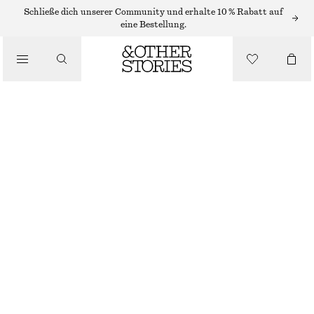
BADEANZÜGE
Schließe dich unserer Community und erhalte 10 % Rabatt auf
eine Bestellung.
/
BADEMODE
ONE-SHOULDER-BADEANZUG MIT CUT-OUT
/
CHF 119
BEKLEIDUNG
SCHWARZ
32
34
36
38
40
42
44
Größentabelle
GRÖSSE