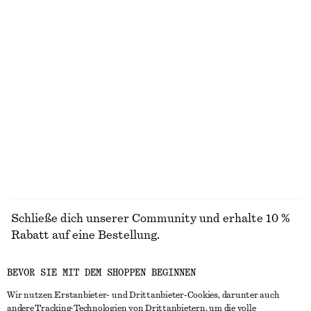
Riemensandalen aus Leder
Badeanzug mit überkreuzten Rückenträgern
chf 139
chf 99
Ausgestelltes Midikleid aus Leinen
Jeans mit Barrel-Bein
chf 139
chf 139
Neu
Neu
+
9
100% linen
ALLE BADEMODE ENTDECKEN
Schließe dich unserer Community und erhalte 10 %
Rabatt auf eine Bestellung.
BEVOR SIE MIT DEM SHOPPEN BEGINNEN
CREATE ACCOUNT
Wir nutzen Erstanbieter- und Drittanbieter-Cookies, darunter auch
andere Tracking-Technologien von Drittanbietern, um die volle