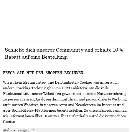
Schließe dich unserer Community und erhalte 10 %
Rabatt auf eine Bestellung.
BEVOR SIE MIT DEM SHOPPEN BEGINNEN
CREATE ACCOUNT
Wir nutzen Erstanbieter- und Drittanbieter-Cookies, darunter auch
andere Tracking-Technologien von Drittanbietern, um die volle
Funktionalität unserer Website zu gewährleisten, deine Nutzererfahrung
IN KONTAKT TRETEN
zu personalisieren, Analysen durchzuführen und personalisierte Werbung
auf unseren Websites, in unseren Apps und Newslettern im Internet und
Kontakt
Instagram
über Social-Media-Plattformen bereitzustellen. Zu diesem Zweck sammeln
KUNDENSERVICE
wir Informationen über Benutzer, ihr Surfverhalten und die verwendeten
Storefinder
Pinterest
Geräte.
Zahlung
INFO
Affiliates
Facebook
Mehr anzeigen