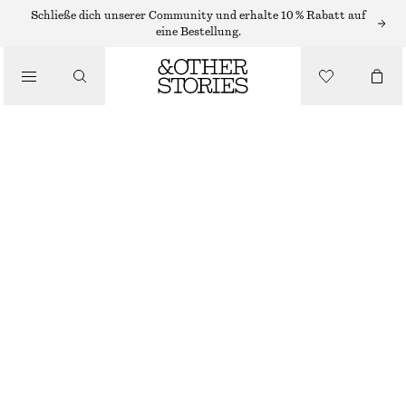
OBERTEILE & T-SHIRTS
Schließe dich unserer Community und erhalte 10 % Rabatt auf
eine Bestellung.
NECKHOLDER-BODY MIT RÜCKENAUSSCHNITT
/
CHF 65
BEKLEIDUNG
LEUCHTENDORANGE
XS
S
M
L
Größentabelle
GRÖSSE