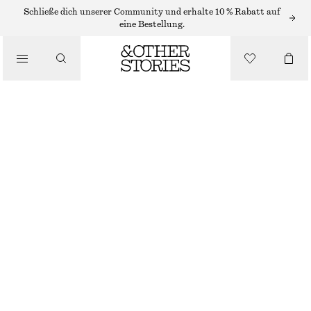
SONNENBRILLEN
Schließe dich unserer Community und erhalte 10 % Rabatt auf
eine Bestellung.
/
OVERSIZED-SONNENBRILLE MIT ÜBERKREUZTEM RAHMEN
ACCESSOIRES
CHF 55
NICHT MEHR VORRÄTIG
BRAUN/SCHILDPATT
ONESIZE
GRÖSSE