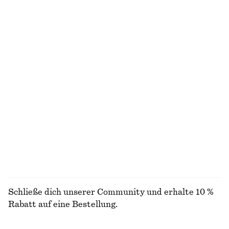
+
1
100% linen
Riemchensandalen mit Blockabsatz
Ärmelloses Midikleid aus Satin
chf 139
chf 139
Neu
+
2
+
8
Hose aus Satin
Ärmelloses Midikleid aus Satin
chf 129
chf 139
Neu
Neu
+
1
+
8
ALLE SONNENBRILLEN ENTDECKEN
Schließe dich unserer Community und erhalte 10 %
Rabatt auf eine Bestellung.