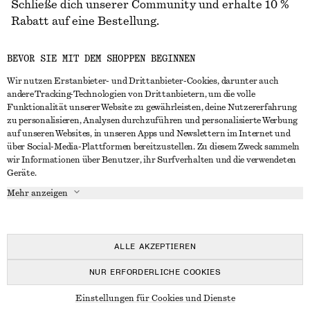
Schließe dich unserer Community und erhalte 10 %
Rabatt auf eine Bestellung.
BEVOR SIE MIT DEM SHOPPEN BEGINNEN
CREATE ACCOUNT
Wir nutzen Erstanbieter- und Drittanbieter-Cookies, darunter auch
andere Tracking-Technologien von Drittanbietern, um die volle
Funktionalität unserer Website zu gewährleisten, deine Nutzererfahrung
IN KONTAKT TRETEN
zu personalisieren, Analysen durchzuführen und personalisierte Werbung
auf unseren Websites, in unseren Apps und Newslettern im Internet und
Kontakt
Instagram
über Social-Media-Plattformen bereitzustellen. Zu diesem Zweck sammeln
KUNDENSERVICE
wir Informationen über Benutzer, ihr Surfverhalten und die verwendeten
Storefinder
Pinterest
Geräte.
Zahlung
INFO
Affiliates
Facebook
Mehr anzeigen
Lieferung
Über uns
Karriere
YouTube
Rückgabe und Rückerstattung
In Vorbereitung
Presse
TikTok
Häufig gestellte Fragen
ALLE AKZEPTIEREN
Größentabelle
NUR ERFORDERLICHE COOKIES
Studierendenrabatt
© 2026 & OTHER STORIES
Einstellungen für Cookies und Dienste
Alternative Konfliktbeilegung