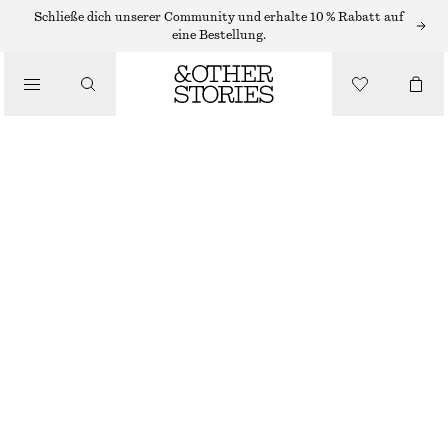
Schließe dich unserer Community und erhalte 10 % Rabatt auf
/
eine Bestellung.
BLUSEN & HEMDEN
OVERSIZED-HEMD
CHF 109
CHF 179
/
BEKLEIDUNG
LETZTE CHANCE
BEIGE/GESTREIFT
XS
S
M
L