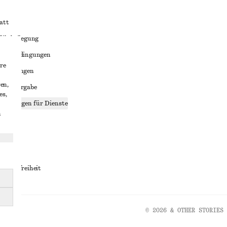
att
liktbeilegung
häftsbedingungen
re
bedingungen
en,
enweitergabe
es,
stellungen für Dienste
n
lärung
ungen
rrierefreiheit
© 2026 & OTHER STORIES