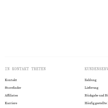
Hemd aus Baumwoll-Popeline mit Kordelzug
Kastenförmige 
chf 119
chf 189
100% cotton
IN KONTAKT TRETEN
KUNDENSER
Kontakt
Zahlung
Storefinder
Lieferung
Affiliates
Rückgabe und R
Karriere
Häufig gestellte