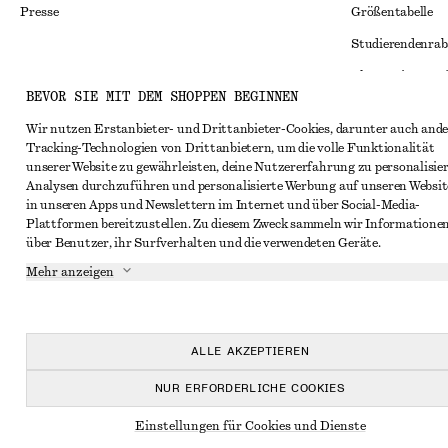
Presse
Größentabelle
Studierendenrab
Alternative Konf
Instagram
BEVOR SIE MIT DEM SHOPPEN BEGINNEN
Allgemeine Gesc
Pinterest
Wir nutzen Erstanbieter- und Drittanbieter-Cookies, darunter auch ande
Mitgliedschafts
Facebook
Tracking-Technologien von Drittanbietern, um die volle Funktionalität
unserer Website zu gewährleisten, deine Nutzererfahrung zu personalisier
Cookies und Dat
YouTube
Analysen durchzuführen und personalisierte Werbung auf unseren Websit
Cookies und Ein
in unseren Apps und Newslettern im Internet und über Social-Media-
TikTok
Plattformen bereitzustellen. Zu diesem Zweck sammeln wir Informatione
Datenschutzerk
über Benutzer, ihr Surfverhalten und die verwendeten Geräte.
Nutzungsbeding
Mehr anzeigen
Impressum
Erklärung zur Ba
ALLE AKZEPTIEREN
NUR ERFORDERLICHE COOKIES
Einstellungen für Cookies und Dienste