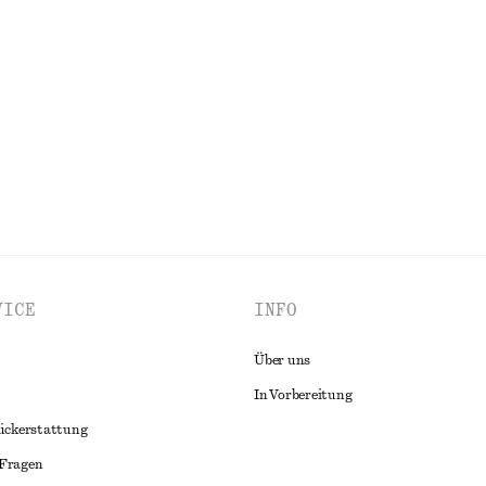
Jacke
Kastenförmiger Strickpullover
chf 89
Neu
Cotton-wool
ALLE BLUSEN & HEMDEN ENTDECKEN
VICE
INFO
Über uns
In Vorbereitung
ückerstattung
 Fragen