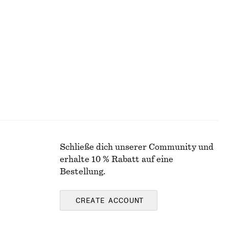
+
2
+
9
Jeans mit weitem Bein
chf 129
100% cotton
Schließe dich unserer Community und
erhalte 10 % Rabatt auf eine
Bestellung.
CREATE ACCOUNT