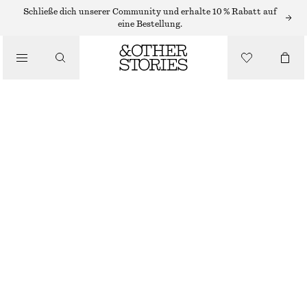
Schließe dich unserer Community und erhalte 10 % Rabatt auf
/
eine Bestellung.
BLUSEN & HEMDEN
BEDRUCKTE BALLONBLUSE
CHF 45
CHF 119
/
BEKLEIDUNG
LETZTE CHANCE
BLAU/PRINT
32
34
36
38
40
42
44