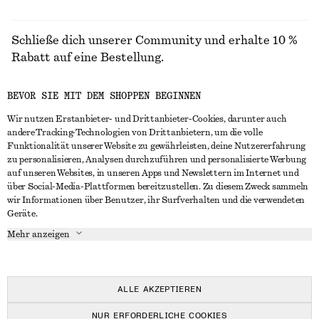
Schließe dich unserer Community und erhalte 10 %
Rabatt auf eine Bestellung.
BEVOR SIE MIT DEM SHOPPEN BEGINNEN
CREATE ACCOUNT
Wir nutzen Erstanbieter- und Drittanbieter-Cookies, darunter auch
andere Tracking-Technologien von Drittanbietern, um die volle
Funktionalität unserer Website zu gewährleisten, deine Nutzererfahrung
IN KONTAKT TRETEN
zu personalisieren, Analysen durchzuführen und personalisierte Werbung
auf unseren Websites, in unseren Apps und Newslettern im Internet und
Kontakt
Instagram
über Social-Media-Plattformen bereitzustellen. Zu diesem Zweck sammeln
KUNDENSERVICE
wir Informationen über Benutzer, ihr Surfverhalten und die verwendeten
Storefinder
Pinterest
Geräte.
Zahlung
INFO
Affiliates
Facebook
Mehr anzeigen
Lieferung
Über uns
Karriere
YouTube
Rückgabe und Rückerstattung
In Vorbereitung
Presse
TikTok
Häufig gestellte Fragen
ALLE AKZEPTIEREN
Größentabelle
NUR ERFORDERLICHE COOKIES