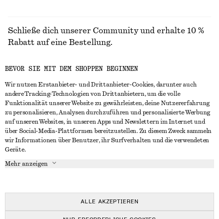
Schließe dich unserer Community und erhalte 10 %
Rabatt auf eine Bestellung.
BEVOR SIE MIT DEM SHOPPEN BEGINNEN
CREATE ACCOUNT
Wir nutzen Erstanbieter- und Drittanbieter-Cookies, darunter auch
andere Tracking-Technologien von Drittanbietern, um die volle
Funktionalität unserer Website zu gewährleisten, deine Nutzererfahrung
IN KONTAKT TRETEN
zu personalisieren, Analysen durchzuführen und personalisierte Werbung
auf unseren Websites, in unseren Apps und Newslettern im Internet und
Kontakt
Instagram
über Social-Media-Plattformen bereitzustellen. Zu diesem Zweck sammeln
KUNDENSERVICE
wir Informationen über Benutzer, ihr Surfverhalten und die verwendeten
Storefinder
Pinterest
Geräte.
Zahlung
INFO
Affiliates
Facebook
Mehr anzeigen
Lieferung
Über uns
Karriere
YouTube
Rückgabe und Rückerstattung
In Vorbereitung
Presse
TikTok
Häufig gestellte Fragen
ALLE AKZEPTIEREN
Größentabelle