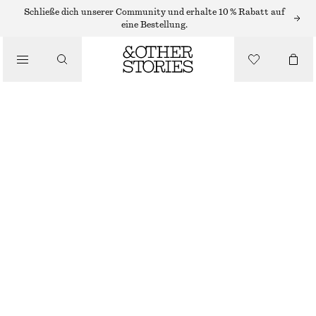
Schließe dich unserer Community und erhalte 10 % Rabatt auf
/
eine Bestellung.
BLUSEN & HEMDEN
GERAFFTE BLUSE AUS BAUMWOLLE
CHF 39
CHF 99
/
BEKLEIDUNG
LETZTE CHANCE
GELB/WEISS/GEBLÜMT
32
34
36
38
40
42
44