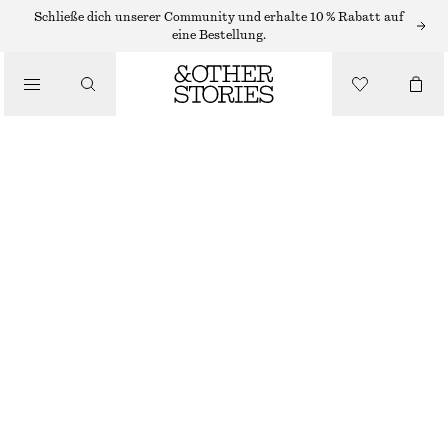
MAXIKLEIDER
Schließe dich unserer Community und erhalte 10 % Rabatt auf
eine Bestellung.
/
KLEIDER
PUFF SLEEVE MAXI DRESS
/
CHF 59
CHF 139
BEKLEIDUNG
NICHT MEHR VORRÄTIG
BLUE FLORALS
32
34
36
38
40
42
44