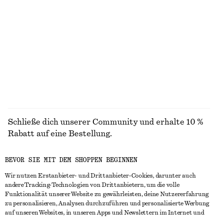
+
6
Bomberjacke mit Kragen
Bomberjacke mit Kragen
chf 179
chf 179
Neu
Neu
ALLE KLEIDER ENTDECKEN
Schließe dich unserer Community und erhalte 10 %
Rabatt auf eine Bestellung.
BEVOR SIE MIT DEM SHOPPEN BEGINNEN
CREATE ACCOUNT
Wir nutzen Erstanbieter- und Drittanbieter-Cookies, darunter auch
andere Tracking-Technologien von Drittanbietern, um die volle
Funktionalität unserer Website zu gewährleisten, deine Nutzererfahrung
IN KONTAKT TRETEN
zu personalisieren, Analysen durchzuführen und personalisierte Werbung
auf unseren Websites, in unseren Apps und Newslettern im Internet und