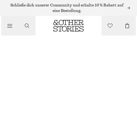
Schließe dich unserer Community und erhalte 10 % Rabatt auf
eine Bestellung.
/
OBERTEILE & T-SHIRTS
GERIPPTES TANKTOP AUS BAUMWOLLE
CHF 32
/
BEKLEIDUNG
ROSA
XS
S
M
L
Größentabelle
GRÖSSE