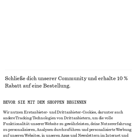
+
1
+
1
T-Shirt aus Baumwolle mit V-Ausschnitt
Geraffte Bluse aus Baumwolle
chf 39
chf 99
100% cotton
ALLE OBERTEILE & T-SHIRTS ENTDECKEN
Schließe dich unserer Community und erhalte 10 %
Rabatt auf eine Bestellung.
BEVOR SIE MIT DEM SHOPPEN BEGINNEN
CREATE ACCOUNT
Wir nutzen Erstanbieter- und Drittanbieter-Cookies, darunter auch
andere Tracking-Technologien von Drittanbietern, um die volle
Funktionalität unserer Website zu gewährleisten, deine Nutzererfahrung
IN KONTAKT TRETEN
zu personalisieren, Analysen durchzuführen und personalisierte Werbung
auf unseren Websites, in unseren Apps und Newslettern im Internet und