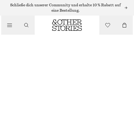
/
Schließe dich unserer Community und erhalte 10 % Rabatt auf
OBERTEILE & T-SHIRTS
eine Bestellung.
JERSEY-OBERTEIL MIT RAFFUNGEN
CHF 55
CHF 99
/
LETZTE CHANCE
BEKLEIDUNG
HELLLILA
XS
S
M
L