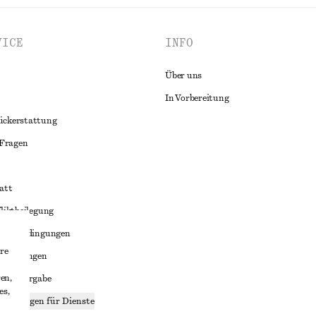
VICE
INFO
Über uns
In Vorbereitung
ückerstattung
 Fragen
att
liktbeilegung
häftsbedingungen
re
bedingungen
en,
enweitergabe
es,
stellungen für Dienste