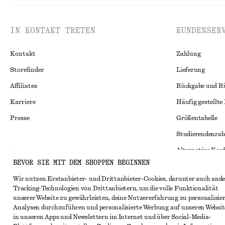
IN KONTAKT TRETEN
KUNDENSER
Kontakt
Zahlung
Storefinder
Lieferung
Affiliates
Rückgabe und R
Karriere
Häufig gestellte
Presse
Größentabelle
Studierendenrab
Alternative Konf
Instagram
BEVOR SIE MIT DEM SHOPPEN BEGINNEN
Allgemeine Gesc
Pinterest
Wir nutzen Erstanbieter- und Drittanbieter-Cookies, darunter auch ande
Mitgliedschafts
Facebook
Tracking-Technologien von Drittanbietern, um die volle Funktionalität
unserer Website zu gewährleisten, deine Nutzererfahrung zu personalisier
Cookies und Dat
YouTube
Analysen durchzuführen und personalisierte Werbung auf unseren Websit
Cookies und Ein
in unseren Apps und Newslettern im Internet und über Social-Media-
TikTok