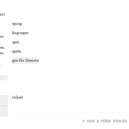
att
liktbeilegung
häftsbedingungen
re
bedingungen
en,
enweitergabe
es,
stellungen für Dienste
n
lärung
ungen
rrierefreiheit
© 2026 & OTHER STORIES