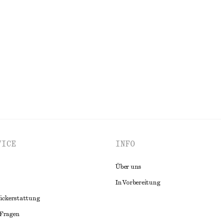
+
2
wolle
Tief ausgeschnittenes Tanktop
chf 17
chf 32
00% cotton
Letzte Chance
ALLE BADEMODE ENTDECKEN
VICE
INFO
Über uns
In Vorbereitung
ückerstattung
 Fragen