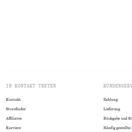
Badeanzug mit überkreuzten Rückenträgern
Hemd aus Baum
chf 99
chf 75
chf 119
Letzte Chance
1
IN KONTAKT TRETEN
KUNDENSER
Kontakt
Zahlung
Storefinder
Lieferung
Affiliates
Rückgabe und R
Karriere
Häufig gestellte