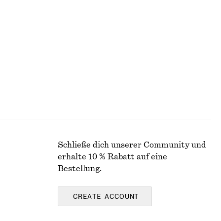
Brazilian Bikinihose
chf 25
chf 35
Letzte Chance
Schließe dich unserer Community und
erhalte 10 % Rabatt auf eine
Bestellung.
CREATE ACCOUNT