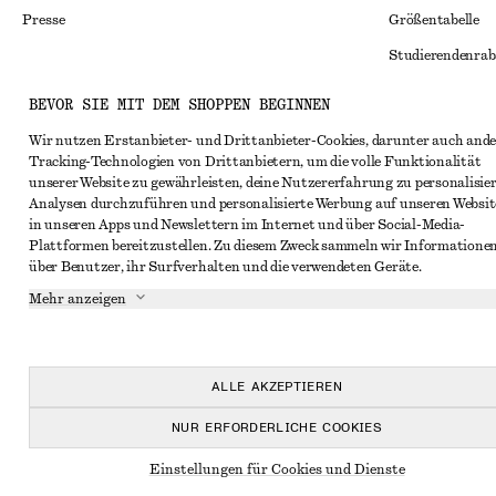
Presse
Größentabelle
Studierendenrab
Alternative Konf
Instagram
BEVOR SIE MIT DEM SHOPPEN BEGINNEN
Allgemeine Gesc
Pinterest
Wir nutzen Erstanbieter- und Drittanbieter-Cookies, darunter auch ande
Tracking-Technologien von Drittanbietern, um die volle Funktionalität
Mitgliedschafts
Facebook
unserer Website zu gewährleisten, deine Nutzererfahrung zu personalisier
Cookies und Dat
Analysen durchzuführen und personalisierte Werbung auf unseren Websit
YouTube
in unseren Apps und Newslettern im Internet und über Social-Media-
Cookies und Ein
TikTok
Plattformen bereitzustellen. Zu diesem Zweck sammeln wir Informatione
über Benutzer, ihr Surfverhalten und die verwendeten Geräte.
Datenschutzerk
Mehr anzeigen
Nutzungsbeding
Impressum
Erklärung zur Ba
ALLE AKZEPTIEREN
NUR ERFORDERLICHE COOKIES
Einstellungen für Cookies und Dienste