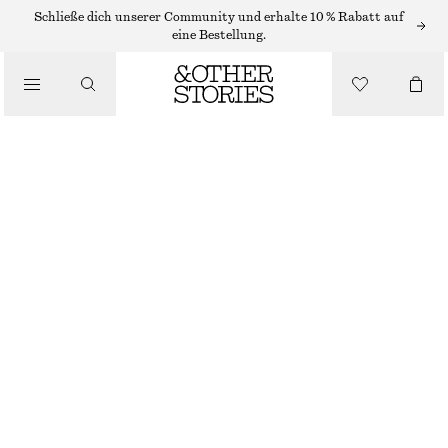
Schließe dich unserer Community und erhalte 10 % Rabatt auf
eine Bestellung.
/
BIKINIS
/
TANKINI-OBERTEIL MIT KARREE-AUSSCHNITT
BADEMODE
CHF 35
CHF 89
LETZTE CHANCE
/
BEKLEIDUNG
HELLGRÜN
32
34
36
38
40
42
44