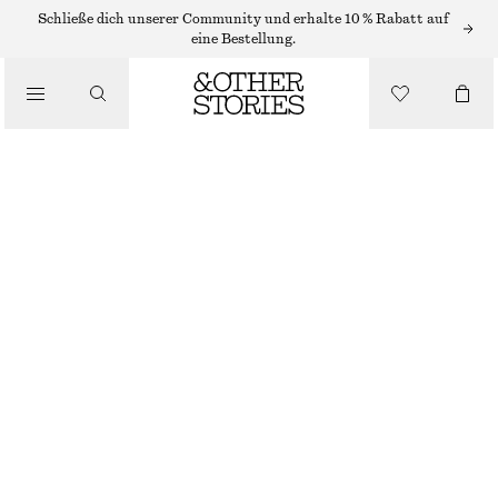
Schließe dich unserer Community und erhalte 10 % Rabatt auf
eine Bestellung.
/
OBERTEILE & T-SHIRTS
TANKTOP MIT KARREE-AUSSCHNITT
CHF 22
CHF 32
NICHT MEHR VORRÄTIG
/
BEKLEIDUNG
SCHWARZ
XS
S
M
L