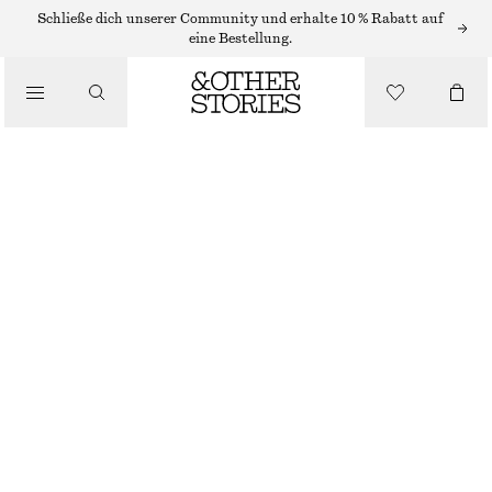
Schließe dich unserer Community und erhalte 10 % Rabatt auf
/
eine Bestellung.
BLUSEN & HEMDEN
LANGES BAUMWOLLHEMD MIT STEHKRAGEN
CHF 59
CHF 129
/
BEKLEIDUNG
LETZTE CHANCE
WEISS
XS
S
M
L