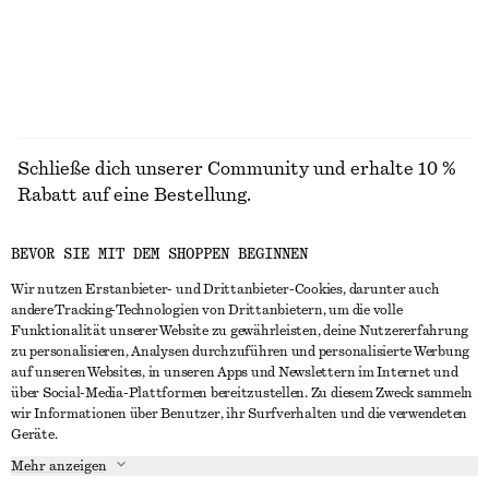
+
7
ALLE BLUSEN & HEMDEN ENTDECKEN
Schließe dich unserer Community und erhalte 10 %
Rabatt auf eine Bestellung.
BEVOR SIE MIT DEM SHOPPEN BEGINNEN
CREATE ACCOUNT
Wir nutzen Erstanbieter- und Drittanbieter-Cookies, darunter auch
andere Tracking-Technologien von Drittanbietern, um die volle
Funktionalität unserer Website zu gewährleisten, deine Nutzererfahrung
IN KONTAKT TRETEN
zu personalisieren, Analysen durchzuführen und personalisierte Werbung
auf unseren Websites, in unseren Apps und Newslettern im Internet und
Kontakt
Instagram
über Social-Media-Plattformen bereitzustellen. Zu diesem Zweck sammeln
KUNDENSERVICE
wir Informationen über Benutzer, ihr Surfverhalten und die verwendeten
Storefinder
Pinterest
Geräte.
Zahlung
INFO
Affiliates
Facebook
Mehr anzeigen
Lieferung