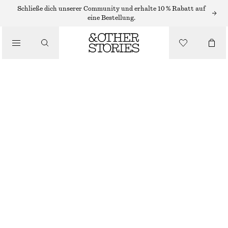
Schließe dich unserer Community und erhalte 10 % Rabatt auf
eine Bestellung.
SANDALEN
/
RIEMENSANDALEN AUS LEDER
SCHUHE
CHF 139
BRAUN/SCHLANGENPRINT
35
36
37
38
39
40
41
42
Größentabelle
GRÖSSE